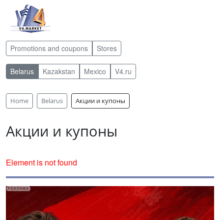
Promotions and coupons
Stores
Belarus
Kazakstan
Mexico
V4.ru
Home
Belarus
Акции и купоны
Акции и купоны
Element is not found