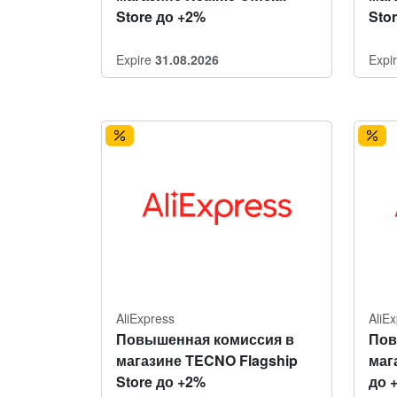
Store до +2%
Sto
Expire
31.08.2026
Expi
AliExpress
AliE
Повышенная комиссия в
Пов
магазине TECNO Flagship
мага
Store до +2%
до 